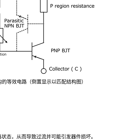
片结构的等效电路（倒置显示以匹配结构图）
路状态，从而导致过流并可能引发器件损坏。