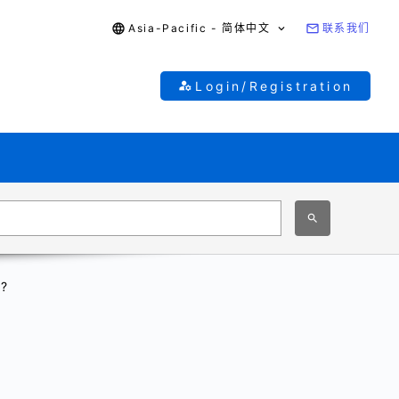
Asia-Pacific - 简体中文
联系我们
Login/Registration
?