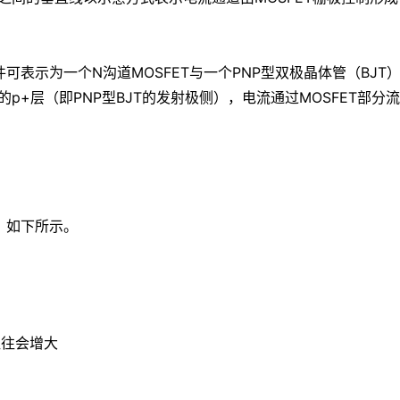
件可表示为一个N沟道MOSFET与一个PNP型双极晶体管（B
+层（即PNP型BJT的发射极侧），电流通过MOSFET部分流向
点，如下所示。
往往会增大