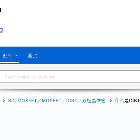
息
知识库
购买
SiC MOSFET／MOSFET／IGBT／双极晶体管
什么是IGBT