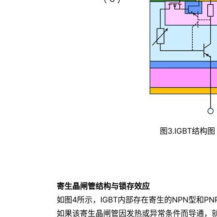
图3.IGBT结构图
寄生晶闸管结构与锁存效应
如图4所示，IGBT内部存在寄生的NPN型和
如果该寄生晶闸管因发热或异常条件而导通，