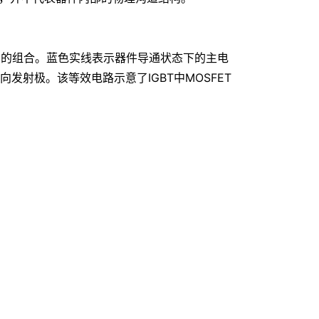
JT）的组合。蓝色实线表示器件导通状态下的主电
发射极。该等效电路示意了IGBT中MOSFET