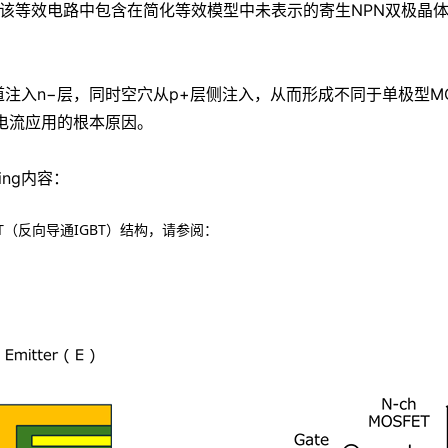
该等效电路中包含在简化等效模型中未表示的寄生NPN双极晶
。
注入n−层，同时空穴从p+层侧注入，从而形成不同于单极型MO
高电流应用的根本原因。
ing内容：
T（反向导通IGBT）结构，请参阅：