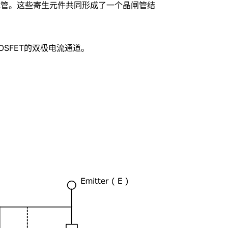
体管。这些寄生元件共同形成了一个晶闸管结
SFET的双极电流通道。