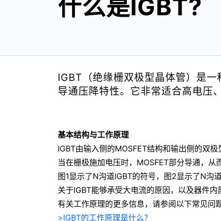
什么是IGBT?
IGBT（绝缘栅双极型晶体管）是一
导通压降特性。它非常适合高电压
基本结构与工作原理
IGBT由输入侧的MOSFET结构和输出侧的双
当在栅极施加电压时，MOSFET部分导通，
图1显示了N沟道IGBT的符号，图2显示了N沟道
关于IGBT能够承受大电流的原因，以及器件内
有关工作原理的更多信息，请参阅以下常见问题
>IGBT的工作原理是什么？