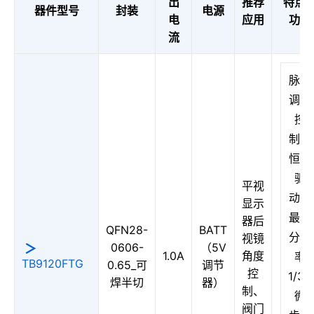
出
推荐
特点
器件型号
封装
电源
电
应用
功能
流
脉宽
调制
控
制，
恒流
驱
平视
动，
显示
最大
器后
QFN28-
BATT
分辨
视镜
0606-
（5V
1.0A
角度
率
TB9120FTG
0.65_可
调节
控
1/32
焊半切
器）
制、
微
阀门