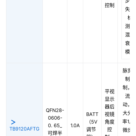
步，
控制
失速
检
测，
混合
衰减
模式
脉宽
制控
制，
平视
流驱
显示
动，
器后
QFN28-
大分
BATT
视镜
0606-
率1/3
（5V
角度
0. 65_
1.0A
TB9120AFTG
调节
控
微步
可焊半