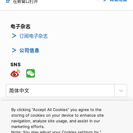
在新窗口打开
电子杂志
订阅电子杂志
公司信息
SNS
By clicking “Accept All Cookies” you agree to the
storing of cookies on your device to enhance site
隐私政策
网站使用条款与条件
Cookie设定
navigation, analyze site usage, and assist in our
marketing efforts.
联系我们
沪ICP备19048049号-1
Note: You may adjust your Cookies settings by ”