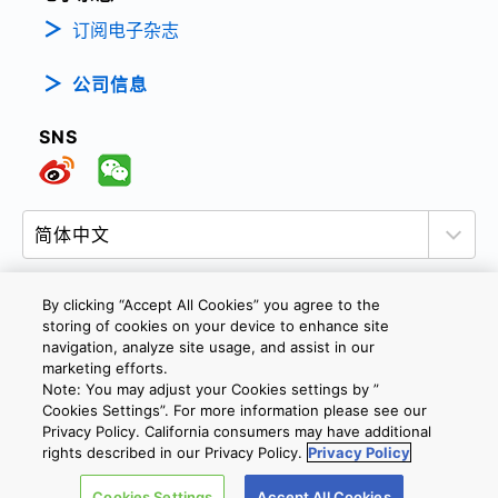
订阅电子杂志
公司信息
SNS
By clicking “Accept All Cookies” you agree to the
storing of cookies on your device to enhance site
隐私政策
网站使用条款与条件
Cookie设定
navigation, analyze site usage, and assist in our
marketing efforts.
联系我们
沪ICP备19048049号-1
Note: You may adjust your Cookies settings by ”
Cookies Settings”. For more information please see our
Privacy Policy. California consumers may have additional
Copyright © 2026 TOSHIBA ELECTRONIC DEVICES & STORAGE
rights described in our Privacy Policy.
Privacy Policy
CORPORATION, All Rights Reserved.
Cookies Settings
Accept All Cookies
沪公网安备 31010602002607号