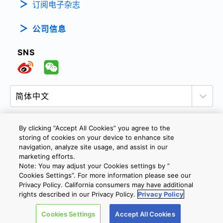
订阅电子杂志
公司信息
SNS
By clicking “Accept All Cookies” you agree to the
storing of cookies on your device to enhance site
隐私政策
网站使用条款与条件
Cookie设定
navigation, analyze site usage, and assist in our
marketing efforts.
联系我们
沪ICP备19048049号-1
Note: You may adjust your Cookies settings by ”
Cookies Settings”. For more information please see our
Privacy Policy. California consumers may have additional
Copyright © 2026 TOSHIBA ELECTRONIC DEVICES & STORAGE
rights described in our Privacy Policy.
Privacy Policy
CORPORATION, All Rights Reserved.
Cookies Settings
Accept All Cookies
沪公网安备 31010602002607号