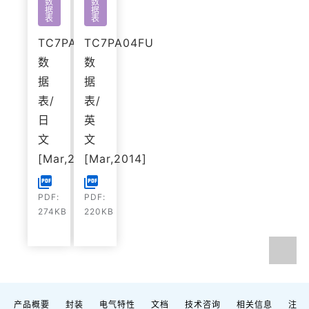
数
数
据
据
表
表
TC7PA04FU
TC7PA04FU
数
数
据
据
表/
表/
日
英
文
文
[Mar,2014]
[Mar,2014]
PDF:
PDF:
274KB
220KB
产品概要
封装
电气特性
文档
技术咨询
相关信息
注