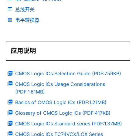
总线开关
电平转换器
应用说明
CMOS Logic ICs Selection Guide (PDF:759KB)
CMOS Logic ICs Usage Considerations
(PDF:1.61MB)
Basics of CMOS Logic ICs (PDF:1.21MB)
Glossary of CMOS Logic ICs (PDF:417KB)
CMOS Logic ICs Standard series (PDF:1.37MB)
CMOS Logic ICs TC74VCX/LCX Series