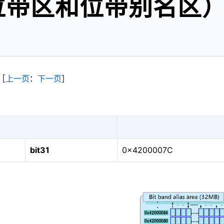
位带区和位带别名区）
［
上一页
：
下一
页
］
bit31
0x4200007C