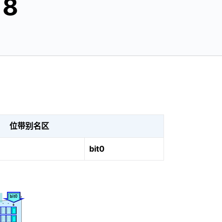
8
位带别名区
bit0