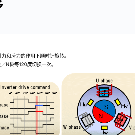
序
引力和斥力的作用下顺时针旋转。
／N极每120度切换一次。