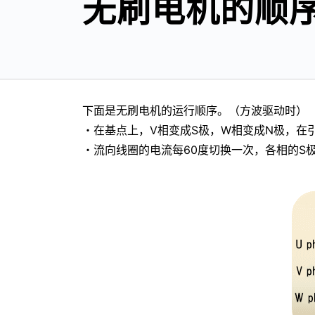
无刷电机的顺
下面是无刷电机的运行顺序。（方波驱动时）
・在基点上，V相变成S极，W相变成N极，在
・流向线圈的电流每60度切换一次，各相的S极