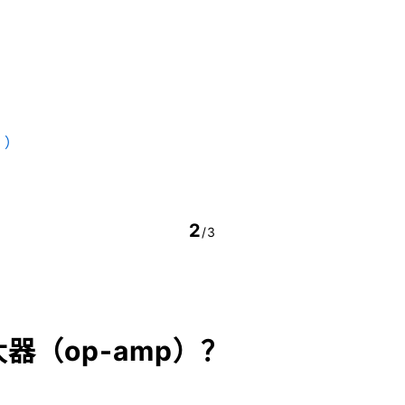
？）
2
/3
器（op-amp）？