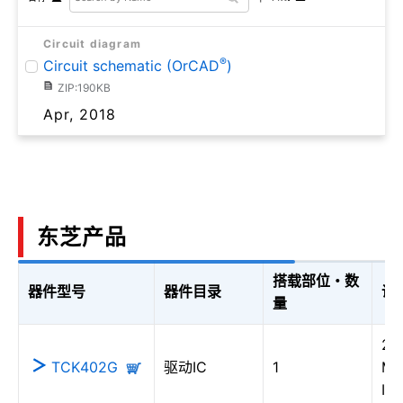
Circuit diagram
®
Circuit schematic (OrCAD
)
ZIP:190KB
Apr, 2018
东芝产品
搭载部位・数
器件型号
器件目录
说
量
2.
TCK402G
驱动IC
1
M
IC