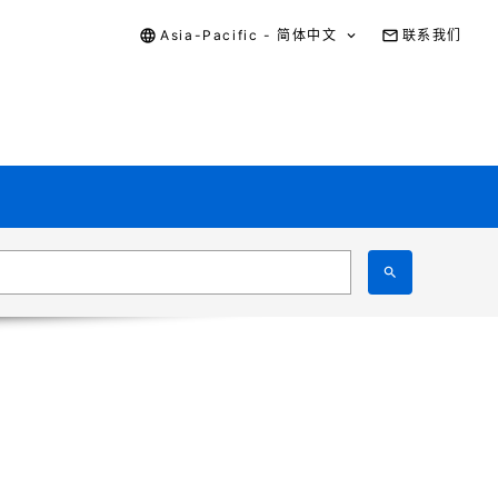
Asia-Pacific - 简体中文
联系我们
我的主页
在线电路仿真器
退出登录
修改密码
更新用户信息
注销账户