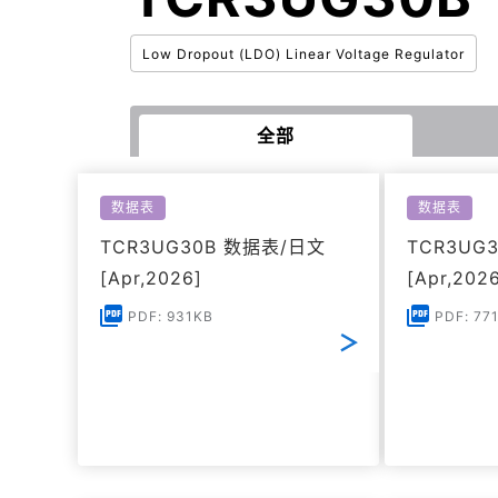
Low Dropout (LDO) Linear Voltage Regulator
全部
数据表
数据表
TCR3UG30B 数据表/日文
TCR3UG
[Apr,2026]
[Apr,202
PDF: 931KB
PDF: 77