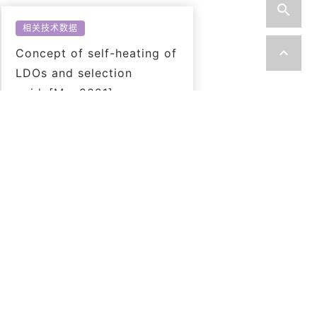
相关技术数据
Concept of self-heating of
LDOs and selection
guide[Mar,2021]
PDF: 739KB
相关技术数据
LDO Regulator Application
to Power Supply Circuits
for Digital Cores of CMOS
Image Sensors[Oct,2020]