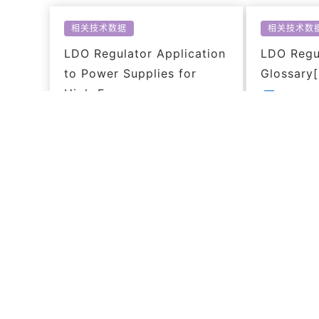
相关技术数据
相关技术数
LDO Regulator Application
LDO Regu
to Power Supplies for
Glossary
High-Frequency
PDF: 34
Circuits[Apr,2022]
PDF: 3288KB
相关技术数据
相关技术数
Load Transient Response
Simple Gu
of LDO and Methods to
Ripple Re
Improve it[Mar,2021]
LDO Regu
PDF: 1231KB
PDF: 12