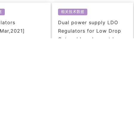
据
相关技术数据
lators
Dual power supply LDO
[Mar,2021]
Regulators for Low Drop
Out and Low Loss at low
1KB
Voltage[Mar,2021]
PDF: 790KB
据
相关技术数据
ide to Improving
Mechanism of LDO
jection Ratio of
Oscillation and Reducing
lators[Mar,2021]
the Susceptibility to
Oscillation[Mar,2021]
49KB