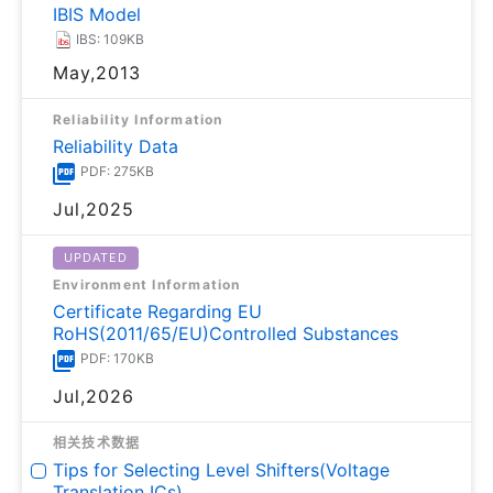
IBIS Model
IBS: 109KB
May,2013
Reliability Information
Reliability Data
PDF: 275KB
Jul,2025
UPDATED
Environment Information
Certificate Regarding EU
RoHS(2011/65/EU)Controlled Substances
PDF: 170KB
Jul,2026
相关技术数据
Tips for Selecting Level Shifters(Voltage
Translation ICs)