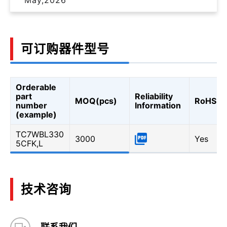
可订购器件型号
Orderable
part
Reliability
MOQ(pcs)
RoHS
number
Information
(example)
TC7WBL330
3000
Yes
5CFK,L
技术咨询