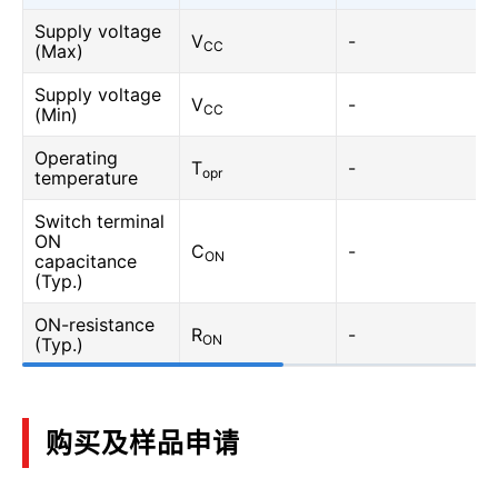
Supply voltage
V
-
CC
(Max)
Supply voltage
V
-
CC
(Min)
Operating
T
-
opr
temperature
Switch terminal
ON
C
-
ON
capacitance
(Typ.)
ON-resistance
R
-
ON
(Typ.)
购买及样品申请