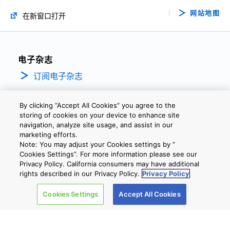
网站地图
在新窗口打开
电子杂志
订阅电子杂志
公司信息
By clicking “Accept All Cookies” you agree to the
storing of cookies on your device to enhance site
SNS
navigation, analyze site usage, and assist in our
marketing efforts.
Note: You may adjust your Cookies settings by ”
Cookies Settings”. For more information please see our
Privacy Policy. California consumers may have additional
rights described in our Privacy Policy.
Privacy Policy
Cookies Settings
Accept All Cookies
隐私政策
网站使用条款与条件
Cookie设定