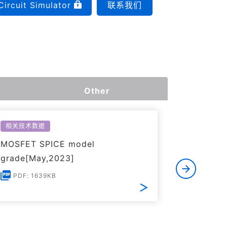
Circuit Simulator
联系我们
Other
相关技术数据
相关技术数
MOSFET SPICE model
Electrica
grade[May,2023]
MOSFET 
Notes[Fe
PDF: 1639KB
PDF: 1