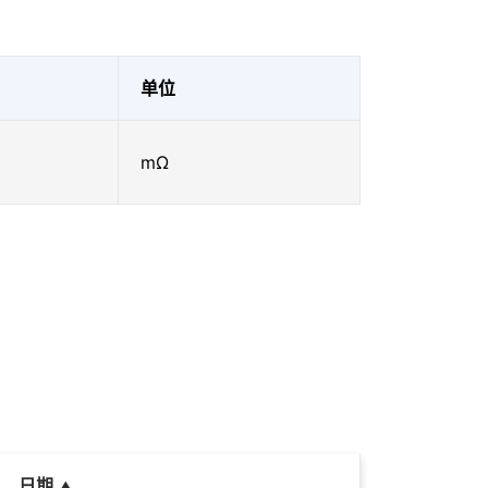
单位
mΩ
日期