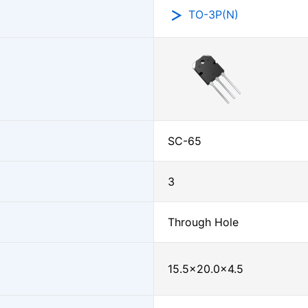
TO-3P(N)
SC-65
3
Through Hole
15.5×20.0×4.5