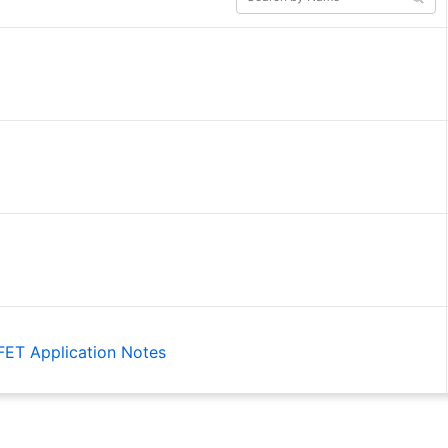
SFET Application Notes
esign for Power Semiconductor SMD type: Part 2