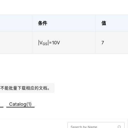
条件
值
|V
|=10V
7
GS
则不能批量下载相应的文档。
)
Catalog(1)