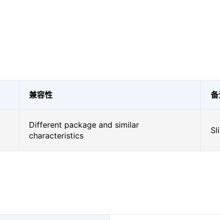
兼容性
备
Different package and similar
Sl
characteristics