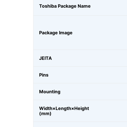
Toshiba Package Name
Package Image
JEITA
Pins
Mounting
Width×Length×Height
(mm)