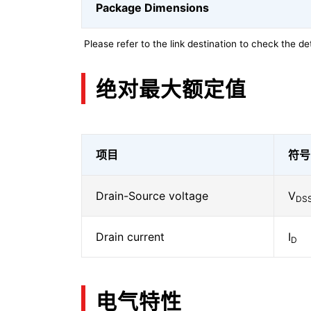
Package Dimensions
Please refer to the link destination to check the det
绝对最大额定值
项目
符号
Drain-Source voltage
V
DS
Drain current
I
D
电气特性