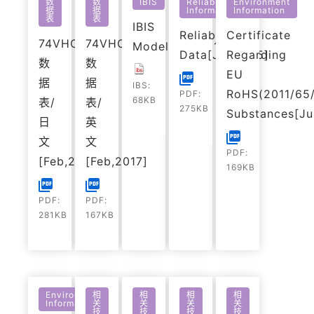
数
数
IBIS
Reliability
Environment
据
据
Information
Information
表
表
IBIS
Reliability
Certificate
74VHC32FT
74VHC32FT
Model[Oct,2014]
Data[Jul,2025]
Regarding
数
数
EU
据
据
IBS:
RoHS(2011/65/
PDF:
68KB
表/
表/
275KB
Substances[Ju
日
英
文
文
PDF:
[Feb,2017]
[Feb,2017]
169KB
PDF:
PDF:
281KB
167KB
Environment
相
相
相
相
Information
关
关
关
关
技
技
技
技