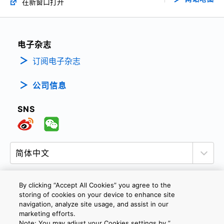
在新窗口打开
电子杂志
订阅电子杂志
公司信息
SNS
By clicking “Accept All Cookies” you agree to the
storing of cookies on your device to enhance site
隐私政策
网站使用条款与条件
Cookie设定
navigation, analyze site usage, and assist in our
marketing efforts.
联系我们
沪ICP备19048049号-1
Note: You may adjust your Cookies settings by ”