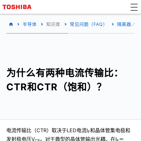
半导体
知识库
常见问题（FAQ）
隔离器／固
为什么有两种电流传输比：
CTR和CTR（饱和）？
电流传输比（CTR）取决于LED电流I
和晶体管集电极和
F
发射极电压V
。对于典型的晶体管输出光耦，在I
＝
CE
F