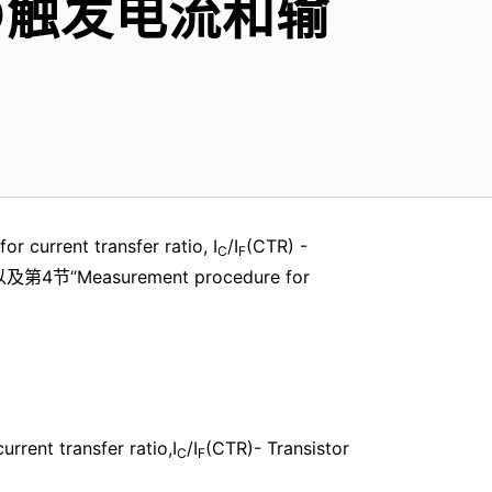
D触发电流和输
rrent transfer ratio, I
/I
(CTR) -
C
F
，以及第4节“Measurement procedure for
nt transfer ratio,I
/I
(CTR)- Transistor
C
F