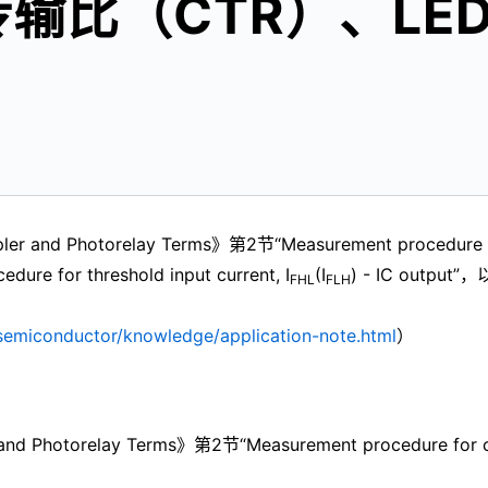
输比（CTR）、LE
d Photorelay Terms》第2节“Measurement procedure for cu
re for threshold input current, I
(I
) - IC output”
FHL
FLH
/semiconductor/knowledge/application-note.html
）
hotorelay Terms》第2节“Measurement procedure for curre