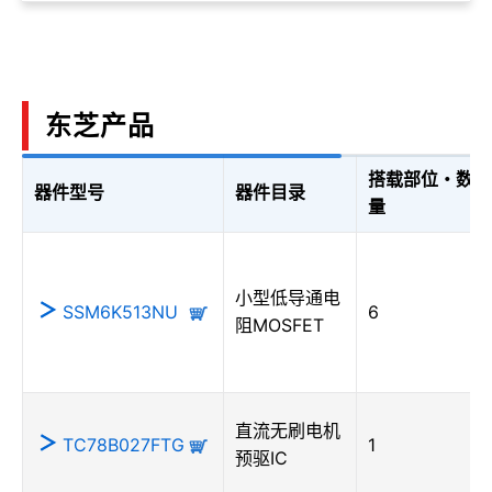
东芝产品
搭载部位・数
器件型号
器件目录
量
小型低导通电
SSM6K513NU
6
阻MOSFET
直流无刷电机
TC78B027FTG
1
预驱IC