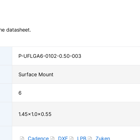
he datasheet.
P-UFLGA6-0102-0.50-003
Surface Mount
6
1.45×1.0×0.55
Cadence
DXF
LPB
Zuken