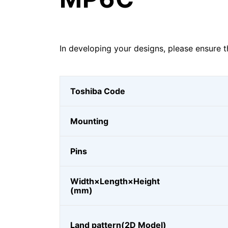
In developing your designs, please ensure t
Toshiba Code
Mounting
Pins
Width×Length×Height
(mm)
Land pattern(2D Model)