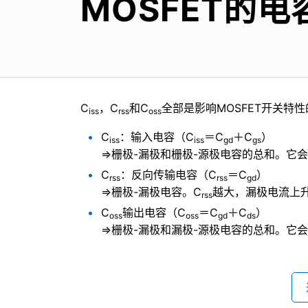
MOSFET的
C
，C
和C
全部是影响MOSFET开关特
iss
rss
oss
C
：输入电容（C
＝C
＋C
）
iss
iss
gd
gs
⇒栅极-漏极和栅极-源极电容的总和。它
C
：反向传输电容（C
＝C
）
rss
rss
gd
⇒栅极-漏极电容。C
越大，漏极电流上升
rss
C
输出电容（C
＝C
＋C
）
oss
oss
gd
ds
⇒栅极-漏极和漏极-源极电容的总和。它