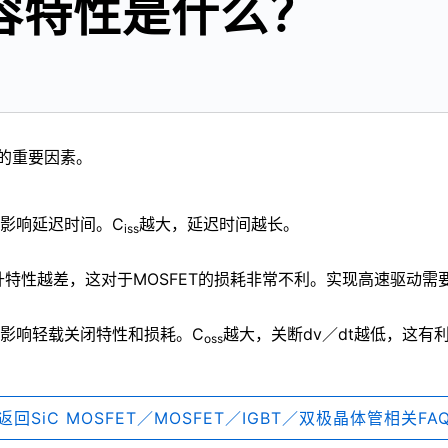
电容特性是什么？
性的重要因素。
会影响延迟时间。C
越大，延迟时间越长。
iss
特性越差，这对于MOSFET的损耗非常不利。实现高速驱动需
会影响轻载关闭特性和损耗。C
越大，关断dv／dt越低，这
oss
返回SiC MOSFET／MOSFET／IGBT／双极晶体管相关FA