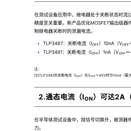
在测试设备应用中，继电器处于关断状态时流
精度至关重要。新产品优化MOSFET输出级
制继电器关断时的泄漏电流。
TLP3487：关断电流（I
）10nA（V
OFF
OFF
TLP3491：关断电流（I
）1nA（V
＝
OFF
OFF
注：
[3]TLP3481的关断电流（I
）在V
＝40V时为10nA（最
OFF
OFF
2.通态电流（I
）可达2A
ON
在半导体测试设备中，除信号切换外，被测器
力。