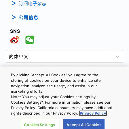
订阅电子杂志
公司信息
SNS
By clicking “Accept All Cookies” you agree to the
storing of cookies on your device to enhance site
隐私政策
网站使用条款与条件
Cookie设定
navigation, analyze site usage, and assist in our
marketing efforts.
联系我们
沪ICP备19048049号-1
Note: You may adjust your Cookies settings by ”
Cookies Settings”. For more information please see our
Privacy Policy. California consumers may have additional
Copyright © 2026 TOSHIBA ELECTRONIC DEVICES & STORAGE
rights described in our Privacy Policy.
Privacy Policy
CORPORATION, All Rights Reserved.
Cookies Settings
沪公网安备 31010602002607号
Accept All Cookies