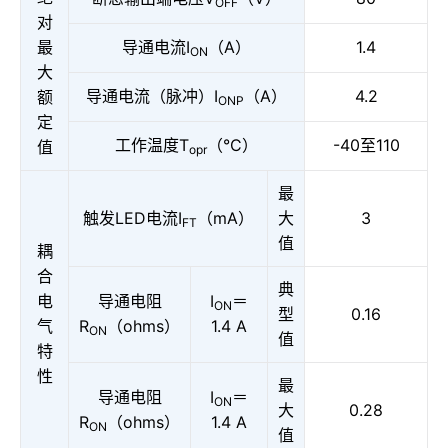
OFF
对
最
导通电流I
（A）
1.4
ON
大
导通电流（脉冲）I
（A）
4.2
额
ONP
定
工作温度T
（°C）
-40至110
值
opr
最
触发LED电流I
（mA）
大
3
FT
值
耦
合
典
电
导通电阻
I
＝
ON
型
0.16
气
R
（ohms）
1.4 A
ON
值
特
性
最
导通电阻
I
＝
ON
大
0.28
R
（ohms）
1.4 A
ON
值