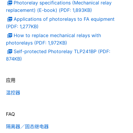
Photorelay specifications (Mechanical relay
replacement) (E-book) (PDF: 1,893KB)
Applications of photorelays to FA equipment
(PDF: 1,277KB)
How to replace mechanical relays with
photorelays (PDF: 1,972KB)
Self-protected Photorelay TLP241BP (PDF:
874KB)
应用
温控器
FAQ
隔离器／固态继电器