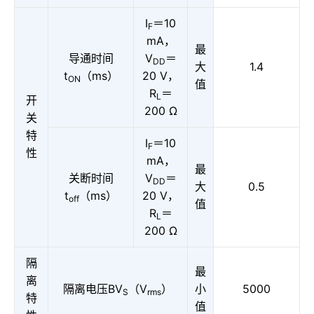
I
＝10
F
mA，
最
导通时间
V
＝
DD
大
1.4
t
（ms）
20 V，
ON
值
R
＝
L
开
200 Ω
关
特
I
＝10
F
性
mA，
最
关断时间
V
＝
DD
大
0.5
t
（ms）
20 V，
off
值
R
＝
L
200 Ω
隔
最
离
隔离电压BV
（V
）
小
5000
S
rms
特
值