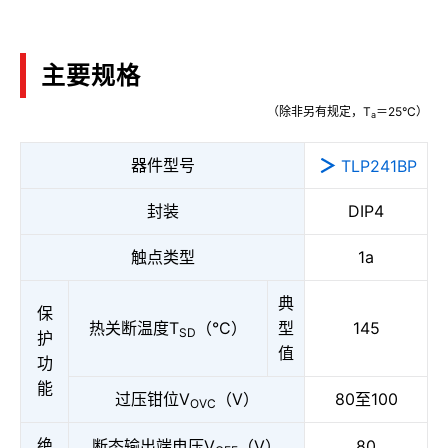
主要规格
（除非另有规定，T
＝25°C）
a
器件型号
TLP241BP
封装
DIP4
触点类型
1a
典
保
热关断温度T
（°C）
型
145
SD
护
值
功
能
过压钳位V
（V）
80至100
OVC
绝
断态输出端电压V
（V）
80