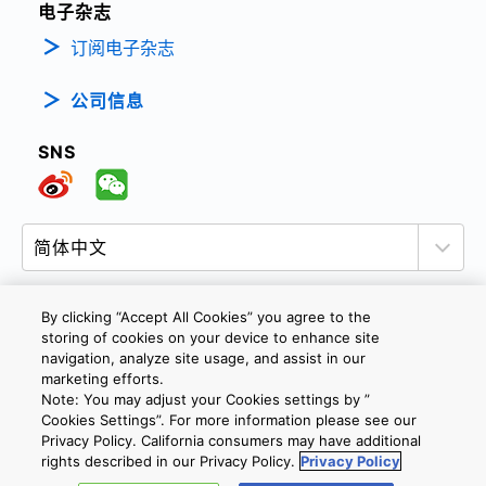
电子杂志
订阅电子杂志
公司信息
SNS
By clicking “Accept All Cookies” you agree to the
storing of cookies on your device to enhance site
隐私政策
网站使用条款与条件
Cookie设定
navigation, analyze site usage, and assist in our
marketing efforts.
联系我们
沪ICP备19048049号-1
Note: You may adjust your Cookies settings by ”
Cookies Settings”. For more information please see our
Privacy Policy. California consumers may have additional
Copyright © 2026 TOSHIBA ELECTRONIC DEVICES & STORAGE
rights described in our Privacy Policy.
Privacy Policy
CORPORATION, All Rights Reserved.