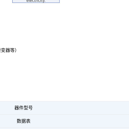
逆变器等）
器件型号
数据表