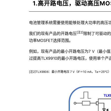
1.高开路电压，驱动高压MOS
电池管理系统需要使用能够处理大功率的高压功
[注2]
我们的现有产品的开路电压
限制了可驱动的高
功率MOSFET选择范围。
例如，现有产品的最小开路电压为7 V（最小值
过提高TLX9910的最小开路电压，使用单个
[注2]TLX9906：最小开路电压 7 V（IF＝10 mA，Ta＝25℃）