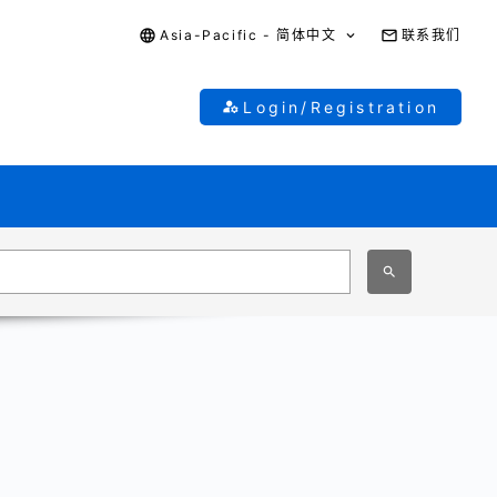
Asia-Pacific - 简体中文
联系我们
Login/Registration