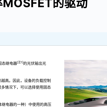
MOSFET的驱动
[注1]
固态继电器
的光伏输出光
来越高。因此，设备的负载控制
很多情况下，可以选择使用固态
导体继电器的一种）中使用的高压