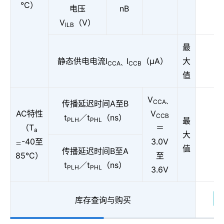
°C）
电压
nB
V
（V）
ILB
最
静态供电电流I
I
（μA）
大
CCA、
CCB
值
V
CCA、
传播延迟时间A至B
AC特性
V
CCB
t
／t
（ns）
最
PLH
PHL
（T
＝
a
大
-40至
3.0V
＝
值
传播延迟时间B至A
85°C）
至
t
／t
（ns）
PLH
PHL
3.6V
库存查询与购买