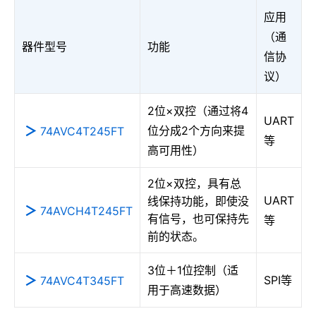
应用
（通
器件型号
功能
信协
议）
2位×双控（通过将4
UART
位分成2个方向来提
74AVC4T245FT
等
高可用性）
2位×双控，具有总
UART
线保持功能，即使没
74AVCH4T245FT
有信号，也可保持先
等
前的状态。
3位＋1位控制（适
SPI等
74AVC4T345FT
用于高速数据）