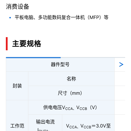
消费设备
平板电脑、多功能数码复合一体机（MFP）等
主要规格
器件型号
74
名称
封装
尺寸（mm）
供电电压V
V
（V）
CCA、
CCB
输出电流
工作范
V
V
＝3.0V至
CCA、
CCB
I
、