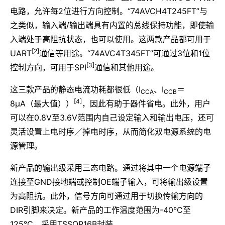
电路，允许每2位进行方向控制。“74AVCH4T245FT”与
之类似，输入端/输出端具有内置的总线保持功能，即使输
入端处于高阻抗状态，也可以使用。这两款产品都可用于
[2]
UART
通信等用途。“74AVC4T345FT”可通过3位和1位
[3]
控制方向，可用于SPI
通信和其他用途。
这三款产品的静态电流功耗都很低（I
、I
＝
CCA
CCB
[4]
8μA（最大值））
，因此有助于器件省电。此外，用户
可以在0.8V至3.6V范围内自己设定输入和输出电压，还可
灵活设置上电时序／掉电时序，从而简化双电源系统的电
源管理。
新产品的输出级采用三态电路。通过将其中一个电源端子
连接至GND接地端或控制OE端子输入，可将输出级设置
为高阻抗。此外，信号方向可通过用于切换传输方向的
DIR引脚来决定。新产品的工作温度范围为-40°C至
125°C，采用TSSOP16B封装。