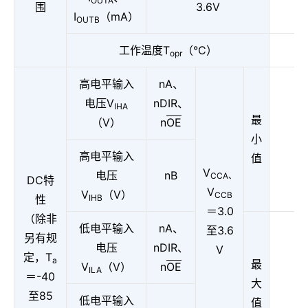
OUTA
围
3.6V
I
（mA）
OUTB
工作温度T
（°C）
opr
高电平输入
nA、
电压V
nDIR、
IHA
最
（V）
n
OE
小
高电平输入
值
V
电压
nB
CCA、
DC特
V
V
（V）
CCB
性
IHB
＝3.0
（除非
低电平输入
nA、
至3.6
另有规
电压
nDIR、
V
定，T
a
最
V
（V）
n
OE
ILA
＝-40
大
至85
低电平输入
值