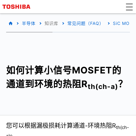
半导体
知识库
常见问题（FAQ）
SiC MO
如何计算小信号MOSFET的
通道到环境的热阻R
？
th(ch-a)
您可以根据漏极损耗计算通道-环境热阻R
th(ch-
。
a)