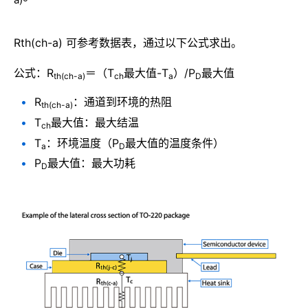
Rth(ch-a) 可参考数据表，通过以下公式求出。
公式：R
＝（T
最大值-T
）/P
最大值
th(ch-a)
ch
a
D
R
：通道到环境的热阻
th(ch-a)
T
最大值：最大结温
ch
T
：环境温度（P
最大值的温度条件）
a
D
P
最大值：最大功耗
D