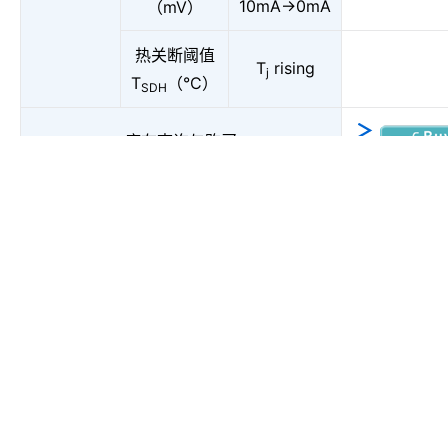
10mA→0mA
（mV）
热关断阈值
T
rising
j
T
（°C）
SDH
库存查询与购买
下面显示了一个应用示例。12 V或24 V电源直接为5 V以
下的低压电器供电。
应用示例
待机模式下的超低耗电量解决方案
可通过低耗电量的高压源直接向控制器IC供电