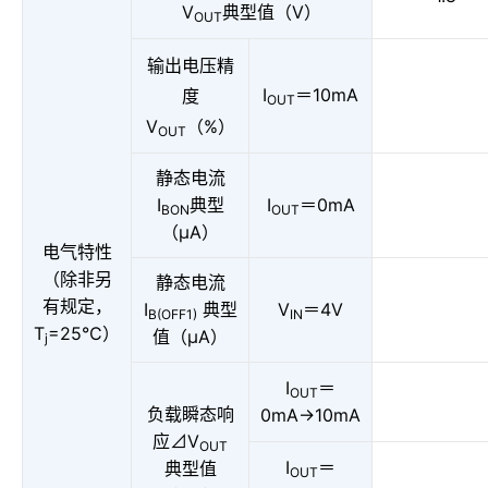
V
典型值（V）
OUT
输出电压精
I
＝10mA
度
OUT
V
（%）
OUT
静态电流
I
典型
I
＝0mA
BON
OUT
（μA）
电气特性
（除非另
静态电流
有规定，
I
典型
V
＝4V
B(OFF1)
IN
T
=25°C）
值（μA）
j
I
＝
OUT
负载瞬态响
0mA→10mA
应⊿V
OUT
I
＝
典型值
OUT