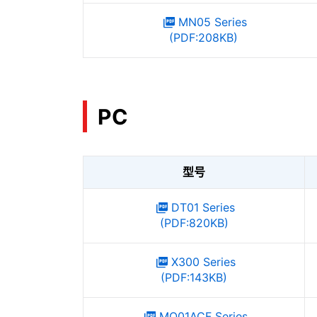
MN05 Series
(PDF:208KB)
PC
型号
DT01 Series
(PDF:820KB)
X300 Series
(PDF:143KB)
MQ01ACF Series