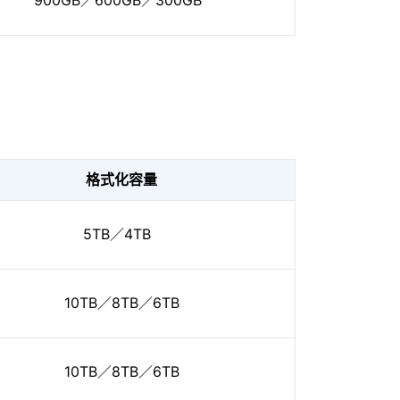
900GB／600GB／300GB
格式化容量
5TB／4TB
10TB／8TB／6TB
10TB／8TB／6TB