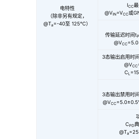
I
最
CC
电特性
@V
=V
或G
IN
CC
（除非另有规定，
@T
=-40至 125°C）
a
传输延迟时间t
@V
=5.
CC
3态输出启用时间
@V
CC
C
=1
L
3态输出禁用时间
@V
=5.0±0.
CC
C
典
PD
@T
=2
a