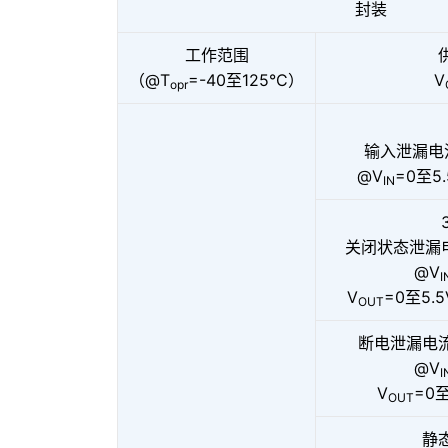
封装
工作范围
（@T
=-40至125°C）
V
opr
输入泄漏电
@V
=0至5
IN
关闭状态泄漏电
@V
I
V
=0至5.
OUT
断电泄漏电流
@V
I
V
=0至
OUT
静