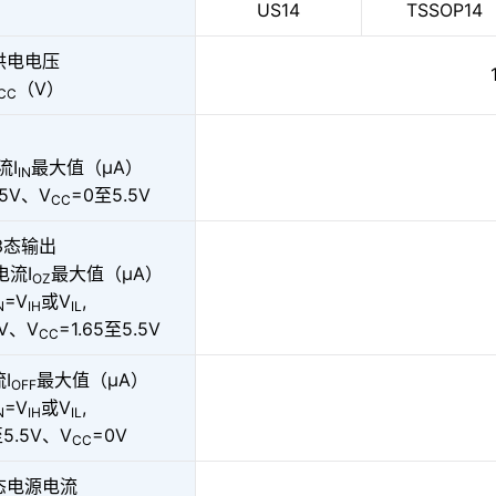
US14
TSSOP14
供电电压
（V）
CC
流I
最大值（µA）
IN
.5V、V
=0至5.5V
CC
3态输出
流I
最大值（µA）
OZ
=V
或V
,
N
IH
IL
5V、V
=1.65至5.5V
CC
I
最大值（µA）
OFF
=V
或V
,
N
IH
IL
5.5V、V
=0V
CC
态电源电流