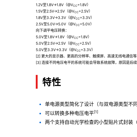
1.2V至1.8V→1.8V（@V
=1.8V）
CC
1.5V至2.5V→2.5V（@V
=2.5V）
CC
1.8V至3.3V→3.3V（@V
=3.3V）
CC
2.5V至5.0V→5.0V（@V
=5.0V）
CC
向下调平电压转换：
5.0V至1.8V→1.8V（@V
=1.8V）
CC
5.0V至2.5V→2.5V（@V
=2.5V）
CC
5.0V至3.3V→3.3V（@V
=3.3V）
CC
[2] 更大的显示器、更高的分辨率、触摸屏、高速无线电通信等
[3] 连接不同电压电平的系统可能会导致系统故障，原因是后
特性
单电源类型简化了设计（与双电源类型不
[1]
可以转换多种电压电平
两个支持自动光学检查的小型贴片式封装（US