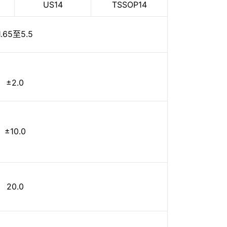
US14
TSSOP14
1.65至5.5
±2.0
±10.0
20.0