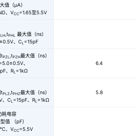
大值（µA）
ND、V
=1.65至5.5V
CC
,t
最大值（ns）
PLH
PHL
0±0.5V、C
=15pF
L
t
,t
最大值（ns）
PZL
PZH
=5.0±0.5V、
6.4
5pF、R
=1kΩ
L
t
,t
最大值（ns）
5.8
PLZ
PHZ
5V、C
=15pF、R
=1kΩ
L
L
功耗电容
型值 （pF）
5°C、V
=5.5V
CC