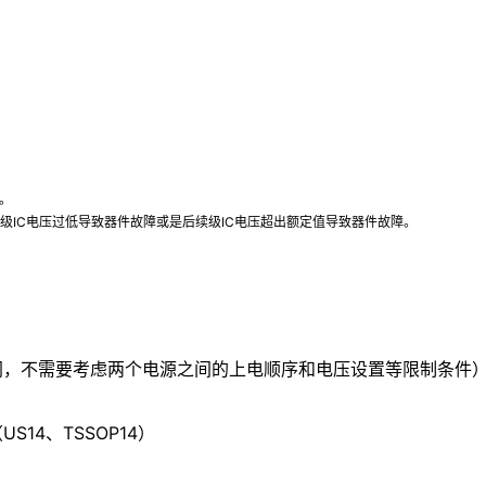
。
续级IC电压过低导致器件故障或是后续级IC电压超出额定值导致器件故障。
同，不需要考虑两个电源之间的上电顺序和电压设置等限制条件
14、TSSOP14）