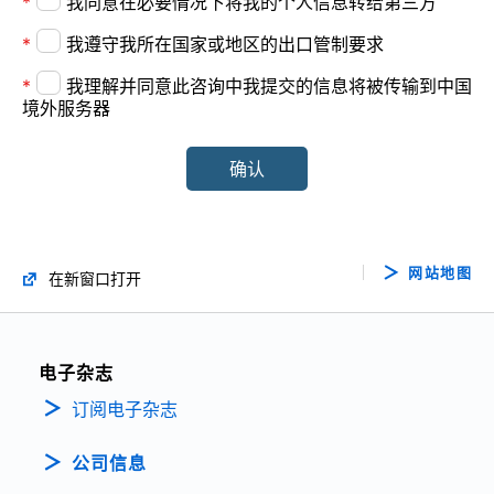
*
我同意在必要情况下将我的个人信息转给第三方
14周岁以下的用户需要获得父母的同意。
*
我遵守我所在国家或地区的出口管制要求
东芝电子元件（上海）有限公司的隐私政策请访问→
*
我理解并同意此咨询中我提交的信息将被传输到中国
https://toshiba-semicon-storage.com/cn/privacy-
境外服务器
policy.html
确认
网站地图
在新窗口打开
电子杂志
订阅电子杂志
公司信息