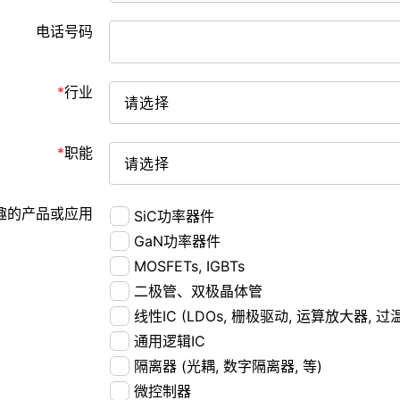
电话号码
行业
职能
趣的产品或应用
SiC功率器件
GaN功率器件
MOSFETs, IGBTs
二极管、双极晶体管
线性IC (LDOs, 栅极驱动, 运算放大器, 过
通用逻辑IC
隔离器 (光耦, 数字隔离器, 等)
微控制器