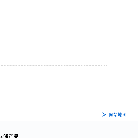
则无法使用此项订阅服务。
网站地图
存储产品