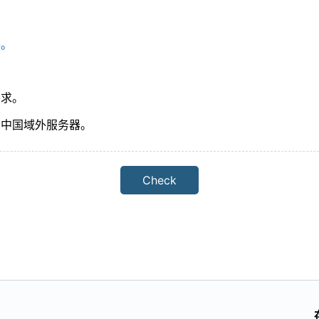
。请在浏览器中启用Cookie设置。如果禁用了Cookie设置，
人信息。详情请参阅
隐私政策。
件。
。
。
要求。
中国域外服务器。
Check