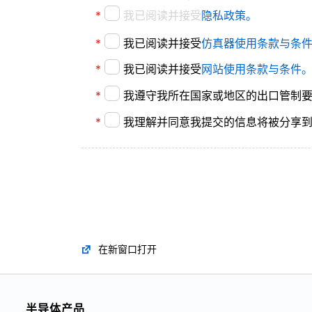
订阅开启的Cookie服务用于登录管理
*
我已阅读并接受
隐私政策。
您可以要求披露、更正或删除您的个
*
我已阅读并接受
仿真器使用条款与条
16周岁以下的顾客须经其监护人同意
*
我已阅读并接受
网站使用条款与条件
*
我遵守我所在国家或地区的出口管制
*
我理解并同意我提交的信息将被分享到
在新窗口打开
半导体产品